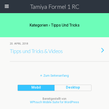
Tamiya Formel 1 RC
Kategorien ›
Tipps Und Tricks
20. APRIL 2018
Tipps und Tricks & Videos
Zum Seitenanfang
Mobil
Desktop
Bereitgestellt von
WPtouch Mobile Suite for WordPress