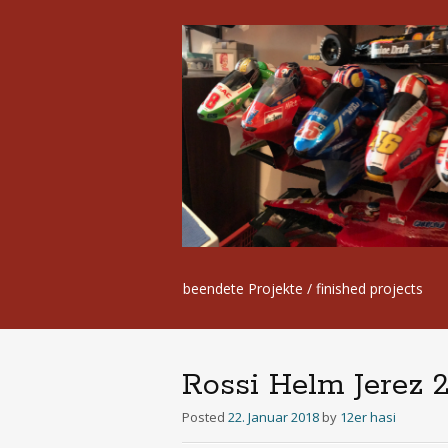
Skip
beendete Projekte / finished projects
to
content
Rossi Helm Jerez 2
Posted
22. Januar 2018
by
12er hasi