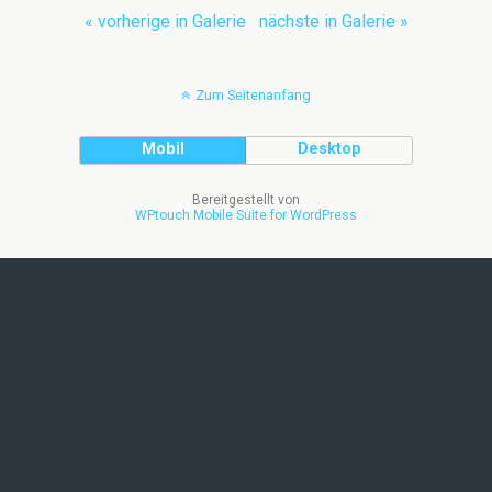
« vorherige in Galerie
nächste in Galerie »
Zum Seitenanfang
Mobil
Desktop
Bereitgestellt von
WPtouch Mobile Suite for WordPress