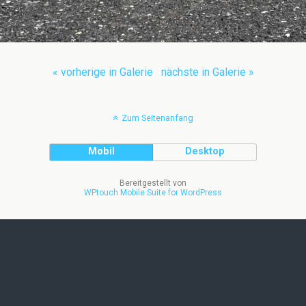
« vorherige in Galerie
nächste in Galerie »
Zum Seitenanfang
Mobil
Desktop
Bereitgestellt von
WPtouch Mobile Suite for WordPress