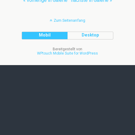
« vorherige in Galerie
nächste in Galerie »
Zum Seitenanfang
Mobil
Desktop
Bereitgestellt von
WPtouch Mobile Suite for WordPress