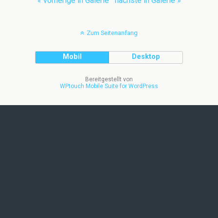
« vorherige in Galerie
nächste in Galerie »
Zum Seitenanfang
Mobil
Desktop
Bereitgestellt von
WPtouch Mobile Suite for WordPress