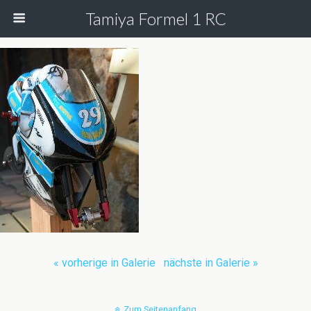
Tamiya Formel 1 RC
« vorherige in Galerie
nächste in Galerie »
Zum Seitenanfang