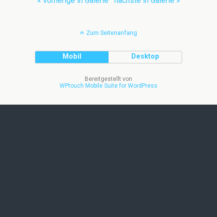
« vorherige in Galerie
nächste in Galerie »
Zum Seitenanfang
Mobil
Desktop
Bereitgestellt von
WPtouch Mobile Suite for WordPress