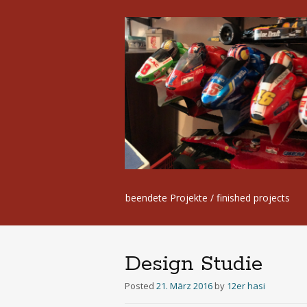
Skip
beendete Projekte / finished projects
to
content
Design Studie
Posted
21. März 2016
by
12er hasi