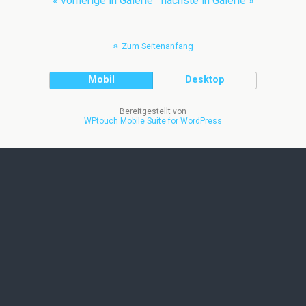
« vorherige in Galerie
nächste in Galerie »
Zum Seitenanfang
Mobil
Desktop
Bereitgestellt von
WPtouch Mobile Suite for WordPress