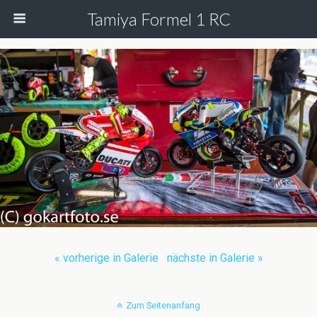
Tamiya Formel 1 RC
« vorherige in Galerie
nächste in Galerie »
Zum Seitenanfang