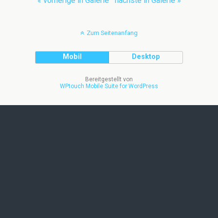
« vorherige in Galerie
nächste in Galerie »
Zum Seitenanfang
Mobil
Desktop
Bereitgestellt von
WPtouch Mobile Suite for WordPress