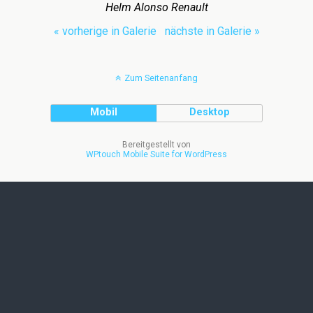
Helm Alonso Renault
« vorherige in Galerie
nächste in Galerie »
Zum Seitenanfang
Mobil
Desktop
Bereitgestellt von
WPtouch Mobile Suite for WordPress