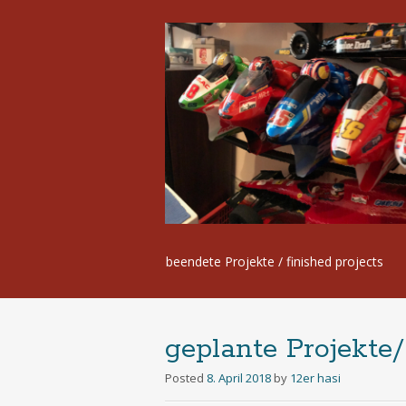
Skip
beendete Projekte / finished projects
to
content
geplante Projekte/
Posted
8. April 2018
by
12er hasi