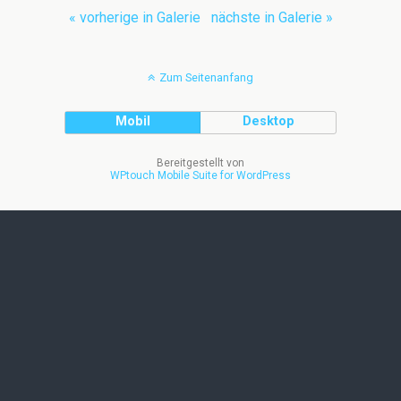
« vorherige in Galerie
nächste in Galerie »
Zum Seitenanfang
Mobil
Desktop
Bereitgestellt von
WPtouch Mobile Suite for WordPress