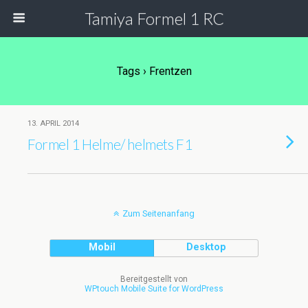
Tamiya Formel 1 RC
Tags › Frentzen
13. APRIL 2014
Formel 1 Helme/ helmets F1
Zum Seitenanfang
Mobil
Desktop
Bereitgestellt von
WPtouch Mobile Suite for WordPress