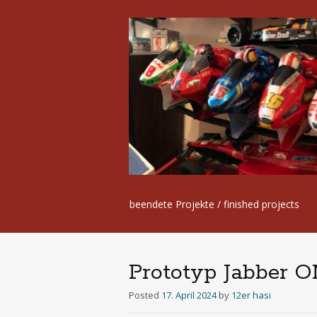
Skip
beendete Projekte / finished projects
to
content
Prototyp Jabber O
Posted
17. April 2024
by
12er hasi