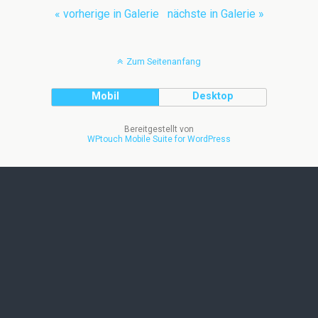
« vorherige in Galerie
nächste in Galerie »
Zum Seitenanfang
Mobil
Desktop
Bereitgestellt von
WPtouch Mobile Suite for WordPress