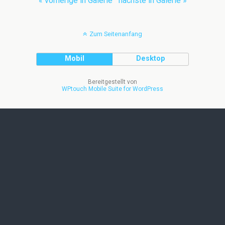
« vorherige in Galerie
nächste in Galerie »
Zum Seitenanfang
Mobil
Desktop
Bereitgestellt von
WPtouch Mobile Suite for WordPress