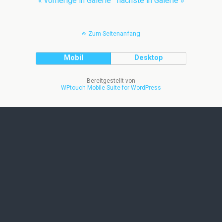
« vorherige in Galerie
nächste in Galerie »
Zum Seitenanfang
Mobil
Desktop
Bereitgestellt von
WPtouch Mobile Suite for WordPress